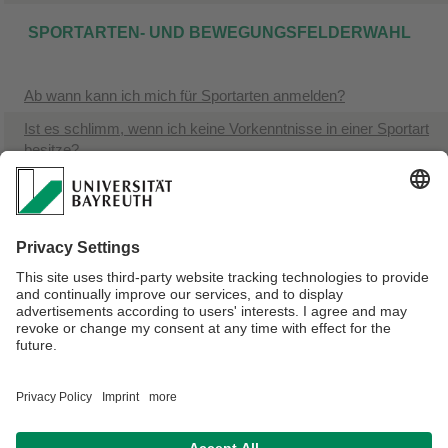
SPORTARTEN- UND BEWEGUNGSFELDERWAHL
Ab wann kann ich mich für Sportarten anmelden?
Ist es schlimm, wenn ich keine Vorkenntnisse in einer Sportart
besitze?
Was ist das Zusatzstudium “Gesundheit und Fitness” ?
Wie viele Sportarten kann ich in meinem Bachelor/Master
einbringen?
Warum darf ich nicht mehr Kurse belegen als notwendig?
Wie oft darf ich bei Sportkursen fehlen?
Verantwortlich für die Redaktion:
Sandra Schatz